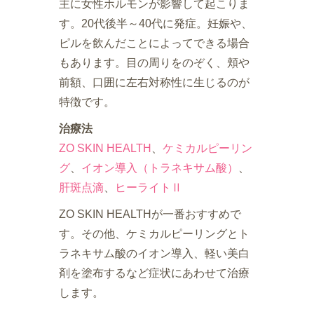
主に女性ホルモンが影響して起こりま
す。20代後半～40代に発症。妊娠や、
ピルを飲んだことによってできる場合
もあります。目の周りをのぞく、頬や
前額、口囲に左右対称性に生じるのが
特徴です。
治療法
ZO SKIN HEALTH
、
ケミカルピーリン
グ
、
イオン導入（トラネキサム酸）
、
肝斑点滴
、
ヒーライトⅡ
ZO SKIN HEALTHが一番おすすめで
す。その他、ケミカルピーリングとト
ラネキサム酸のイオン導入、軽い美白
剤を塗布するなど症状にあわせて治療
します。