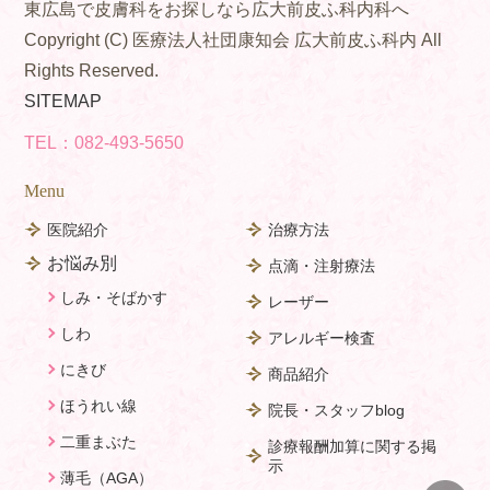
東広島で皮膚科をお探しなら広大前皮ふ科内科へ
Copyright (C) 医療法人社団康知会 広大前皮ふ科内 All
Rights Reserved.
SITEMAP
TEL：
082-493-5650
Menu
医院紹介
治療方法
お悩み別
点滴・注射療法
しみ・そばかす
レーザー
しわ
アレルギー検査
にきび
商品紹介
ほうれい線
院長・スタッフblog
二重まぶた
診療報酬加算に関する掲
示
薄毛（AGA）