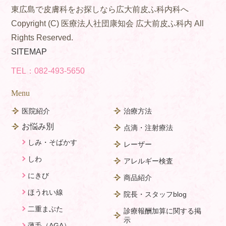
東広島で皮膚科をお探しなら広大前皮ふ科内科へ
Copyright (C) 医療法人社団康知会 広大前皮ふ科内 All
Rights Reserved.
SITEMAP
TEL：
082-493-5650
Menu
医院紹介
治療方法
お悩み別
点滴・注射療法
しみ・そばかす
レーザー
しわ
アレルギー検査
にきび
商品紹介
ほうれい線
院長・スタッフblog
二重まぶた
診療報酬加算に関する掲
示
薄毛（AGA）